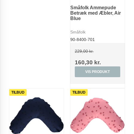
Småfolk Ammepude
Betræk med Æbler, Air
Blue
Småfolk
90-8400-701
229,00 kr.
160,30 kr.
VIS PRODUKT
TILBUD
TILBUD