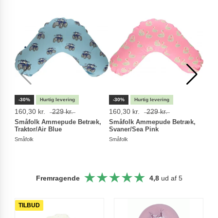
-30%
-30%
-30
160,30 kr.
229 kr.
160,30 kr.
229 kr.
104,
Småfolk Ammepude Betræk,
Småfolk Ammepude Betræk,
Små
Traktor/Air Blue
Svaner/Sea Pink
Betr
Småfolk
Småfolk
Småfo
Fremragende
4,8
ud af 5
TILBUD