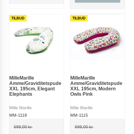
TILBUD
TILBUD
MilleMarille
MilleMarille
Amme/Graviditetspude
Amme/Graviditetspude
XXL 195cm, Elegant
XXL 195cm, Modern
Elephants
Owls Pink
Mille Marille
Mille Marille
MM-1118
MM-1115
699,00 kr.
699,00 kr.