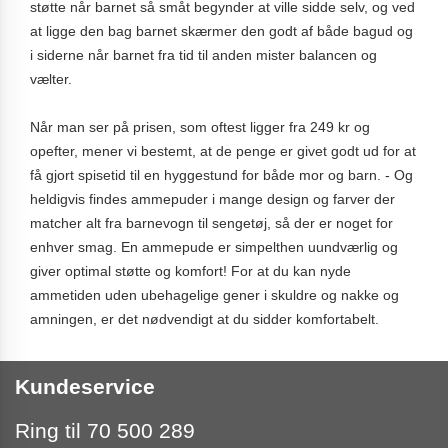
støtte når barnet så småt begynder at ville sidde selv, og ved
at ligge den bag barnet skærmer den godt af både bagud og
i siderne når barnet fra tid til anden mister balancen og
vælter.
Når man ser på prisen, som oftest ligger fra 249 kr og
opefter, mener vi bestemt, at de penge er givet godt ud for at
få gjort spisetid til en hyggestund for både mor og barn. - Og
heldigvis findes ammepuder i mange design og farver der
matcher alt fra barnevogn til sengetøj, så der er noget for
enhver smag. En ammepude er simpelthen uundværlig og
giver optimal støtte og komfort! For at du kan nyde
ammetiden uden ubehagelige gener i skuldre og nakke og
amningen, er det nødvendigt at du sidder komfortabelt.
Kundeservice
Ring til 70 500 289