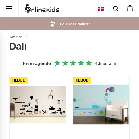
×
365 dages returret
Mærker
Dali
Fremragende
4,8
ud af 5
TILBUD
TILBUD