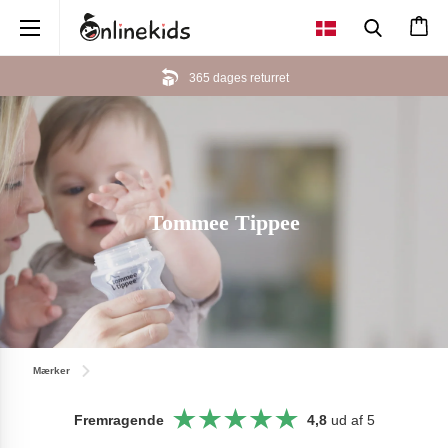
×
Her kan du betale med MobilePay
Tommee Tippee
Mærker
Fremragende
4,8
ud af 5