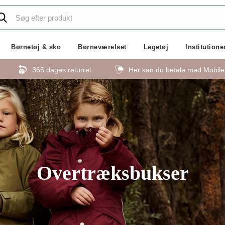
Børnetøj & sko
Børneværelset
Legetøj
Institutione
365 dages returret
Her kan du betale med Mobil
Overtræksbukser