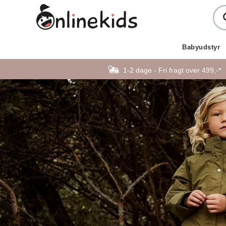
Babyudstyr
1-2 dage - Fri fragt over 499,-*