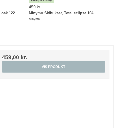
459 kr.
459 k
 oak 122
Minymo Skibukser, Total eclipse 104
Minym
Minymo
Minym
459,00 kr.
VIS PRODUKT