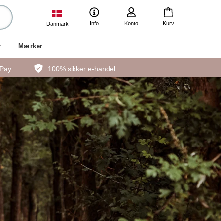
Info
Konto
Kurv
Danmark
r
Mærker
ePay
100% sikker e-handel