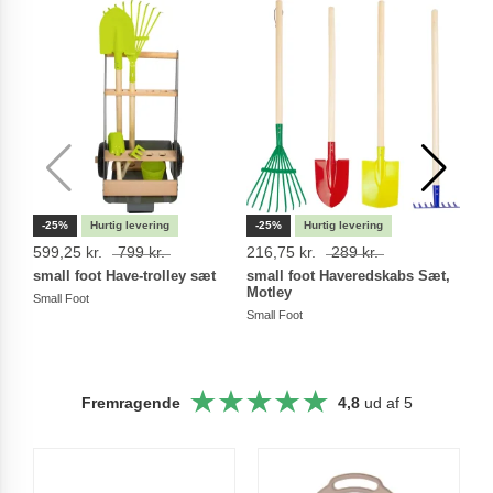
-25%
-25%
-25
599,25 kr.
799 kr.
216,75 kr.
289 kr.
156,
small foot Have-trolley sæt
small foot Haveredskabs Sæt,
smal
Motley
Small Foot
Small
Small Foot
Fremragende
4,8
ud af 5