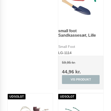
small foot
Sandkassesæt, Lille
Small Foot
LG-1114
59,95 kr.
44,96 kr.
VIS PRODUKT
UDSOLGT
UDSOLGT