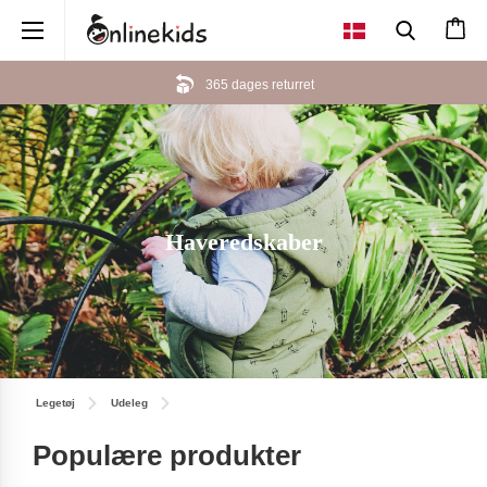
×
365 dages returret
Haveredskaber
Legetøj
Udeleg
Populære produkter