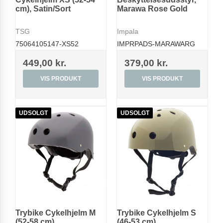
cm), Satin/Sort
Marawa Rose Gold
TSG
Impala
75064105147-XS52
IMPRPADS-MARAWARG
449,00 kr.
379,00 kr.
VIS PRODUKT
VIS PRODUKT
UDSOLGT
UDSOLGT
Trybike Cykelhjelm M
Trybike Cykelhjelm S
(52-58 cm),
(46-53 cm),