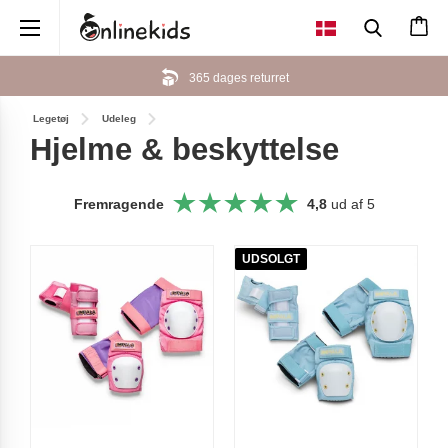
×
365 dages returret
Legetøj
Udeleg
Hjelme & beskyttelse
Fremragende
4,8
ud af 5
UDSOLGT