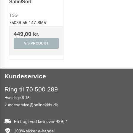
Satin/Sort
TSG
75039-55-147-SM5
449,00 kr.
VIS PRODUKT
Kundeservice
Ring til 70 500 289
Hverdage 9-16
kundeservice@onlinekids.dk
Fri fragt ved køb over
499,-
*
100% sikker e-handel