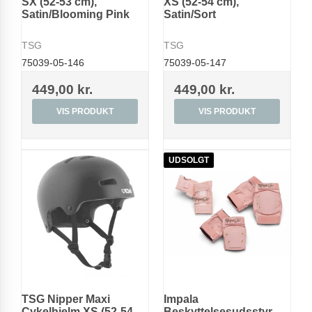
SX (52-53 cm),
XS (52-54 cm),
Satin/Blooming Pink
Satin/Sort
TSG
TSG
75039-05-146
75039-05-147
449,00 kr.
449,00 kr.
VIS PRODUKT
VIS PRODUKT
UDSOLGT
TSG Nipper Maxi
Impala
Cykelhjelm XS (52-54
Beskyttelsesudsstyr,