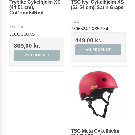
Trybike Cykelhjelm XS
TSG Ivy, Cykelhjelm XS
(44-51 cm),
(52-54 cm), Satin Grape
CoConuts/Rød
TSG
Trybike
75065247-XS52-54
30COCO9XS
449,00 kr.
369,00 kr.
VIS PRODUKT
VIS PRODUKT
TSG Meta Cykelhjelm