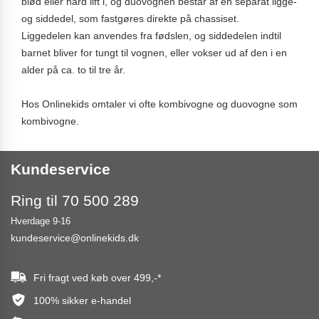
blød eller hård lift i, og duovognen består af en separat ligge-
og siddedel, som fastgøres direkte på chassiset.
Liggedelen kan anvendes fra fødslen, og siddedelen indtil
barnet bliver for tungt til vognen, eller vokser ud af den i en
alder på ca. to til tre år.
Hos Onlinekids omtaler vi ofte kombivogne og duovogne som
kombivogne.
Kundeservice
Ring til 70 500 289
Hverdage 9-16
kundeservice@onlinekids.dk
Fri fragt ved køb over
499,-
*
100% sikker e-handel