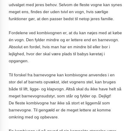
udvalget med jeres behov. Selvom de fleste vogne kan synes
meget ens, findes der uden tvivl en vogn, hvis særlige
funktioner gør, at den passer bedst til netop jeres familie.
Fordelene ved kombivognen er, at du kan nøjes med at købe
én vogn. Den fylder mindre og er lettere end en barnevogn.
Absolut en fordel, hvis man har en mindre bil eller bor i
lejlighed, hvor der skal være plads til babys køretøj i
opgangen.
Til forskel fra barnevogne kan kombivogne anvendes i en
stor del af barnets opvækst, idet vognens stel, kan bruges
både til lift, ligge- og klapvogn. Altså skal du ikke have helt så
meget barnevognsudstyr, som står og fylder op. Dejligt!
De fleste kombivogne har ikke så stort et liggemål som
barnevogne. Til gengæld er de meget lettere at komme
omkring med og opbevare.
En kombivogn vil på grund af sin kompakte størrelse være