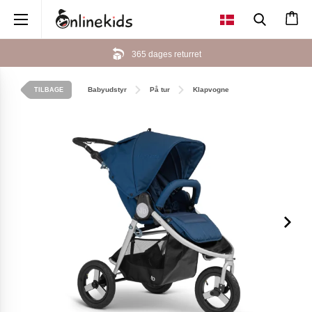
×
365 dages returret
Babyudstyr
På tur
Klapvogne
TILBAGE