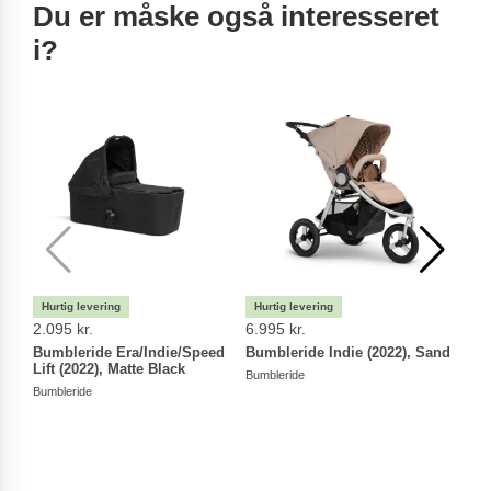
Du er måske også interesseret
i?
2.095 kr.
6.995 kr.
2.09
Bumbleride Era/Indie/Speed
Bumbleride Indie (2022), Sand
Bumb
Lift (2022), Matte Black
Lift 
Bumbleride
Bumbleride
Bumbl