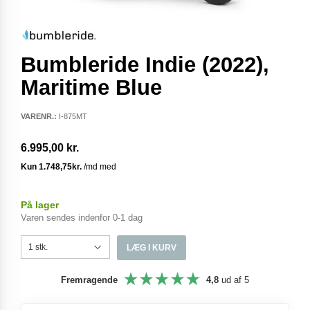
Bumbleride Indie (2022),
Maritime Blue
VARENR.:
I-875MT
6.995,00 kr.
På lager
Varen sendes indenfor 0-1 dag
LÆG I KURV
Fremragende
4,8
ud af 5