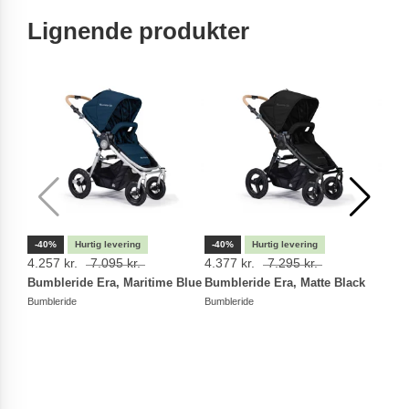
Lignende produkter
-40%
-40%
-40
4.257 kr.
7.095 kr.
4.377 kr.
7.295 kr.
4.25
Bumbleride Era, Maritime Blue
Bumbleride Era, Matte Black
Bumb
Bumbleride
Bumbleride
Bumbl