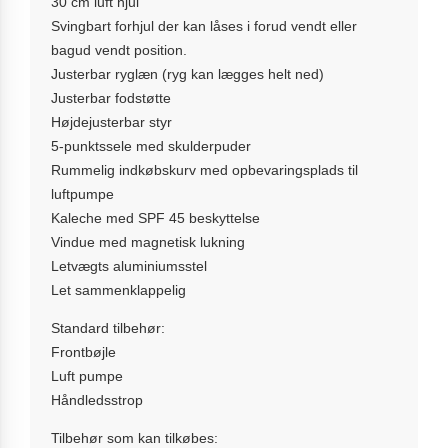
30 cm luft hjul
Svingbart forhjul der kan låses i forud vendt eller
bagud vendt position.
Justerbar ryglæn (ryg kan lægges helt ned)
Justerbar fodstøtte
Højdejusterbar styr
5-punktssele med skulderpuder
Rummelig indkøbskurv med opbevaringsplads til
luftpumpe
Kaleche med SPF 45 beskyttelse
Vindue med magnetisk lukning
Letvægts aluminiumsstel
Let sammenklappelig
Standard tilbehør:
Frontbøjle
Luft pumpe
Håndledsstrop
Tilbehør som kan tilkøbes: