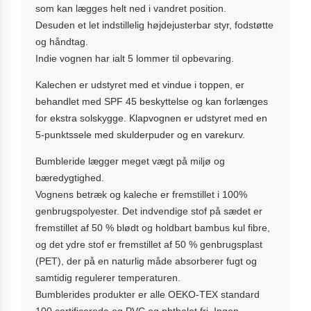
som kan lægges helt ned i vandret position.
Desuden et let indstillelig højdejusterbar styr, fodstøtte
og håndtag.
Indie vognen har ialt 5 lommer til opbevaring.
Kalechen er udstyret med et vindue i toppen, er
behandlet med SPF 45 beskyttelse og kan forlænges
for ekstra solskygge. Klapvognen er udstyret med en
5-punktssele med skulderpuder og en varekurv.
Bumbleride lægger meget vægt på miljø og
bæredygtighed.
Vognens betræk og kaleche er fremstillet i 100%
genbrugspolyester. Det indvendige stof på sædet er
fremstillet af 50 % blødt og holdbart bambus kul fibre,
og det ydre stof er fremstillet af 50 % genbrugsplast
(PET), der på en naturlig måde absorberer fugt og
samtidig regulerer temperaturen.
Bumblerides produkter er alle OEKO-TEX standard
100 certificerede og PVC og phthalat fri. Ingen