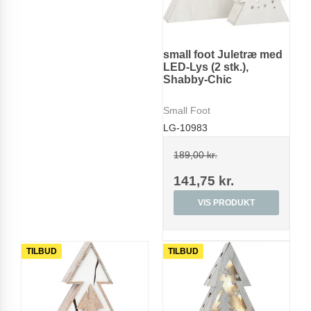
small foot Juletræ med
LED-Lys (2 stk.),
Shabby-Chic
Small Foot
LG-10983
189,00 kr.
141,75 kr.
VIS PRODUKT
TILBUD
TILBUD