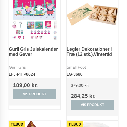
Gurli Gris Julekalender
Legler Dekorationer i
med Gaver
Træ (12 stk.),Vintertid
Gurli Gris
Small Foot
LI-J-PIHP8024
LG-3680
189,00 kr.
379,00 kr.
VIS PRODUKT
284,25 kr.
VIS PRODUKT
TILBUD
TILBUD