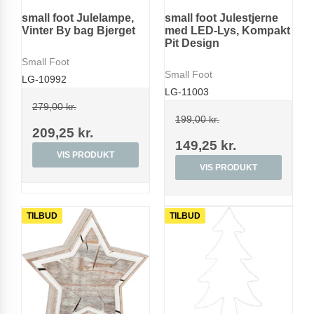
small foot Julelampe,
small foot Julestjerne
Vinter By bag Bjerget
med LED-Lys, Kompakt
Pit Design
Small Foot
Small Foot
LG-10992
LG-11003
279,00 kr.
199,00 kr.
209,25 kr.
149,25 kr.
VIS PRODUKT
VIS PRODUKT
TILBUD
TILBUD