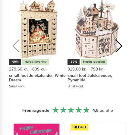
-60%
-60%
-25
279,60 kr.
699 kr.
319,60 kr.
799 kr.
411,
small foot Julekalender, Winter
small foot Julekalender,
Legl
Dream
Pyramide
Jule
Small Foot
Small Foot
Small
Fremragende
4,8
ud af 5
TILBUD