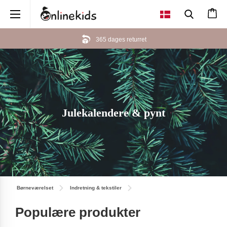
×
Her kan du betale med MobilePay
Julekalendere & pynt
Børneværelset
Indretning & tekstiler
Populære produkter