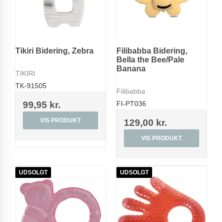
Tikiri Bidering, Zebra
Filibabba Bidering,
Bella the Bee/Pale
Banana
TIKIRI
TK-91505
Filibabba
99,95 kr.
FI-PT036
VIS PRODUKT
129,00 kr.
VIS PRODUKT
UDSOLGT
UDSOLGT