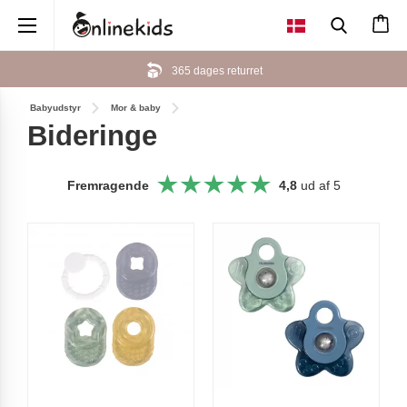
×
Her kan du betale med MobilePay
Babyudstyr
Mor & baby
Bideringe
Fremragende
4,8
ud af 5