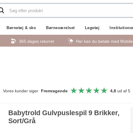
Børnetøj & sko
Børneværelset
Legetøj
Institutione
365 dages returret
Her kan du betale med Mobil
Vores kunder siger
Fremragende
4,8
ud af 5
Babytrold Gulvpuslespil 9 Brikker,
Sort/Grå