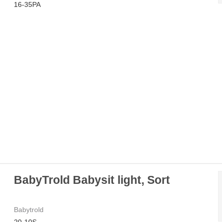
16-35PA
BabyTrold Babysit light, Sort
Babytrold
20-10S