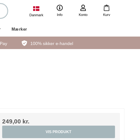
Info
Konto
Kurv
Danmark
r
Mærker
ePay
100% sikker e-handel
249,00 kr.
VIS PRODUKT