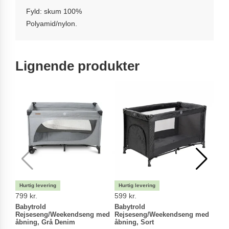
Fyld: skum 100%
Polyamid/nylon.
Lignende produkter
799 kr.
599 kr.
499 
Babytrold
Babytrold
Baby
Rejseseng/Weekendseng med
Rejseseng/Weekendseng med
Krav
åbning, Grå Denim
åbning, Sort
Babyt