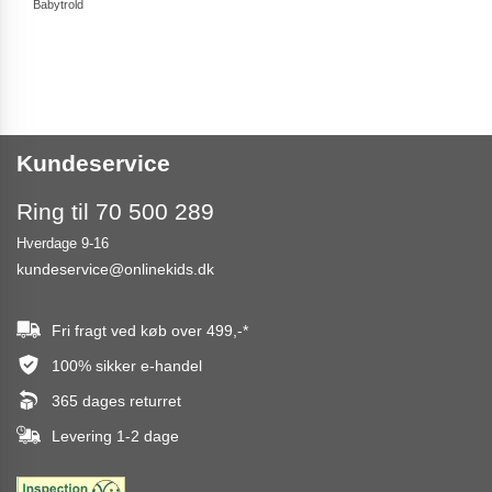
Babytrold
Babyt
Kundeservice
Ring til 70 500 289
Hverdage 9-16
kundeservice@onlinekids.dk
Fri fragt ved køb over
499,-
*
100% sikker e-handel
365 dages returret
Levering 1-2 dage