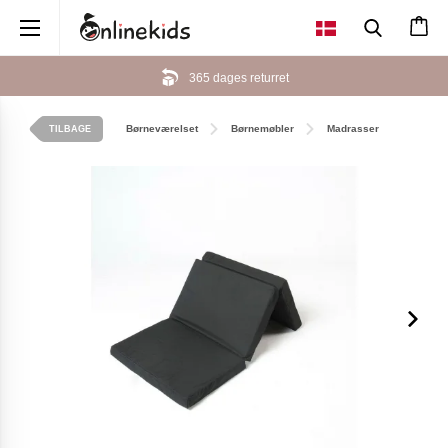
×
365 dages returret
Børneværelset
Børnemøbler
Madrasser
TILBAGE