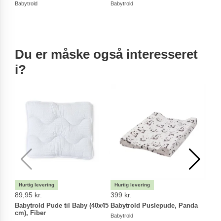
Babytrold
Babytrold
Du er måske også interesseret
i?
89,95 kr.
399 kr.
79,9
Babytrold Pude til Baby (40x45
Babytrold Puslepude, Panda
Baby
cm), Fiber
Barn
Babytrold