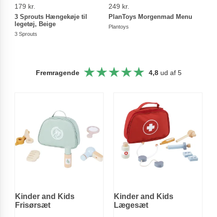
179 kr.
249 kr.
306,
3 Sprouts Hængekøje til
PlanToys Morgenmad Menu
smal
legetøj, Beige
mask
Plantoys
3 Sprouts
Small
Fremragende
4,8
ud af 5
Kinder and Kids
Kinder and Kids
Frisørsæt
Lægesæt