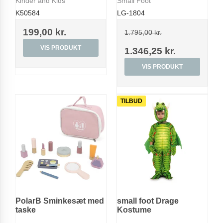
Kinder and Kids
Small Foot
K50584
LG-1804
199,00 kr.
1.795,00 kr.
VIS PRODUKT
1.346,25 kr.
VIS PRODUKT
TILBUD
PolarB Sminkesæt med
small foot Drage
taske
Kostume