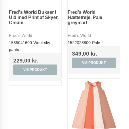
Fred's World Bukser i
Fred's World
Uld med Print af Skyer,
Hættetrøje, Pale
Cream
greymarl
Fred's World
Fred's World
1535041600-Wool-sky-
1522023800-Pale
pants
349,00 kr.
229,00 kr.
VIS PRODUKT
VIS PRODUKT