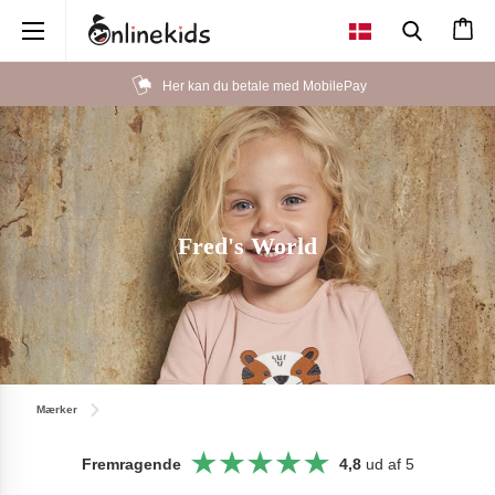
×
 betale med MobilePay
100% sikker
Fred's World
Mærker
Fremragende
4,8
ud af 5