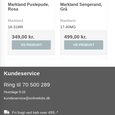
Markland Puslepude,
Markland Sengerand,
Rosa
Grå
Markland
Markland
18-31MR
17-40MG
349,00 kr.
499,00 kr.
VIS PRODUKT
VIS PRODUKT
Kundeservice
Ring til 70 500 289
Hverdage 9-16
kundeservice@onlinekids.dk
Fri fragt ved køb over
499,-
*