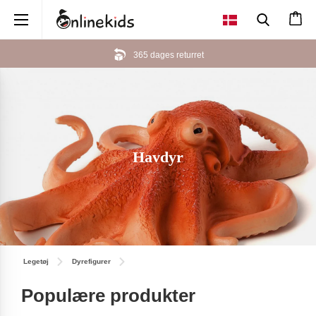
×
 dages returret
Her kan du betale
Havdyr
Legetøj
Dyrefigurer
Populære produkter