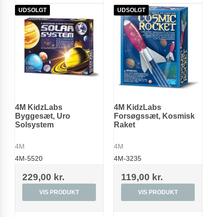
UDSOLGT
UDSOLGT
4M KidzLabs
4M KidzLabs
Byggesæt, Uro
Forsøgssæt, Kosmisk
Solsystem
Raket
4M
4M
4M-5520
4M-3235
229,00 kr.
119,00 kr.
VIS PRODUKT
VIS PRODUKT