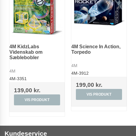
4M KidzLabs
4M Science In Action,
Videnskab om
Torpedo
Sæblebobler
4M
4M
4M-3912
4M-3351
199,00 kr.
139,00 kr.
VIS PRODUKT
VIS PRODUKT
Kundeservice