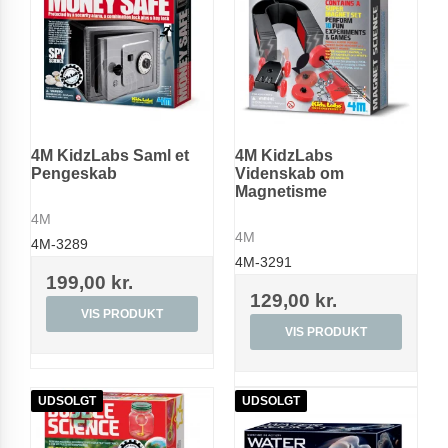
4M KidzLabs Saml et
4M KidzLabs
Pengeskab
Videnskab om
Magnetisme
4M
4M
4M-3289
4M-3291
199,00 kr.
129,00 kr.
VIS PRODUKT
VIS PRODUKT
UDSOLGT
UDSOLGT