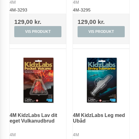
4M
4M
4M-3293
4M-3295
129,00 kr.
129,00 kr.
VIS PRODUKT
VIS PRODUKT
4M KidzLabs Lav dit
4M KidzLabs Leg med
eget Vulkanudbrud
Ubåd
4M
4M