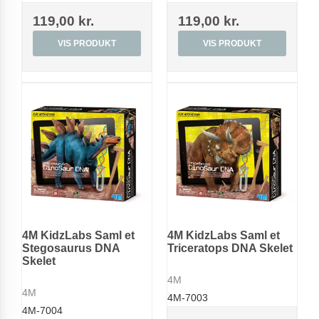
119,00 kr.
119,00 kr.
VIS PRODUKT
VIS PRODUKT
4M KidzLabs Saml et
4M KidzLabs Saml et
Stegosaurus DNA
Triceratops DNA Skelet
Skelet
4M
4M
4M-7003
4M-7004