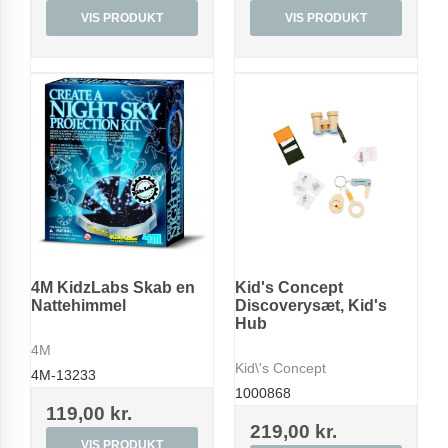
VIS PRODUKT
VIS PRODUKT
4M KidzLabs Skab en
Kid's Concept
Nattehimmel
Discoverysæt, Kid's
Hub
4M
Kid\'s Concept
4M-13233
1000868
119,00 kr.
219,00 kr.
VIS PRODUKT