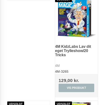
4M KidzLabs Lav dit
eget Trylleshow/20
Tricks
4M
4M-3265
129,00 kr.
VIS PRODUKT
UDSOLGT
UDSOLGT