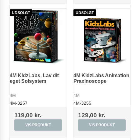
UDSOLGT
UDSOLGT
4M KidzLabs, Lav dit
4M KidzLabs Animation
eget Solsystem
Praxinoscope
4M
4M
4M-3257
4M-3255
119,00 kr.
129,00 kr.
VIS PRODUKT
VIS PRODUKT