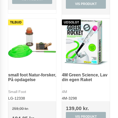
VIS PRODUKT
TILBUD
UDSOLGT
small foot Natur-forsker,
4M Green Science, Lav
På opdagelse
din egen Raket
Small Foot
4M
LG-12338
4M-3298
139,00 kr.
259,00 kr.
VIS PRODUKT