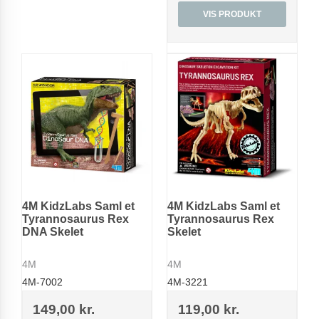
VIS PRODUKT
4M KidzLabs Saml et
4M KidzLabs Saml et
Tyrannosaurus Rex
Tyrannosaurus Rex
DNA Skelet
Skelet
4M
4M
4M-7002
4M-3221
149,00 kr.
119,00 kr.