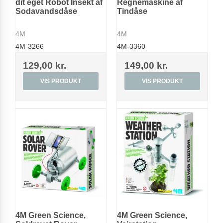
dit eget Robot Insekt af
Regnemaskine af
Sodavandsdåse
Tindåse
4M
4M
4M-3266
4M-3360
129,00 kr.
149,00 kr.
VIS PRODUKT
VIS PRODUKT
4M Green Science,
4M Green Science,