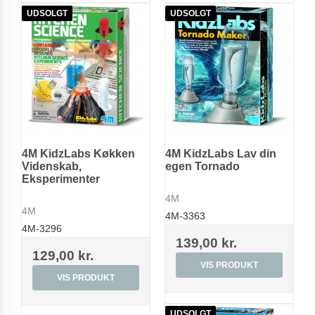
UDSOLGT
UDSOLGT
4M KidzLabs Køkken
4M KidzLabs Lav din
Videnskab,
egen Tornado
Eksperimenter
4M
4M
4M-3363
4M-3296
139,00 kr.
129,00 kr.
VIS PRODUKT
VIS PRODUKT
UDSOLGT