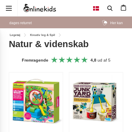
×
Her kan du betale med MobilePay
Legetøj
Kreativ leg & Spil
Natur & videnskab
Fremragende
4,8
ud af 5