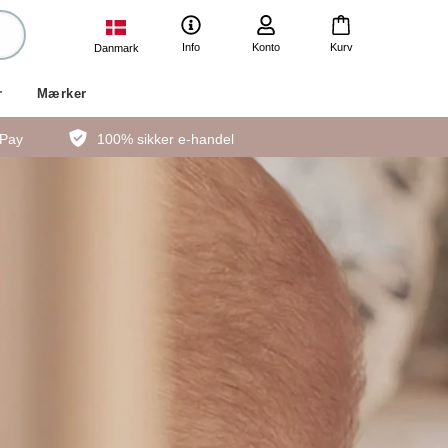
Info
Konto
Kurv
Danmark
r
Mærker
ePay
100% sikker e-handel