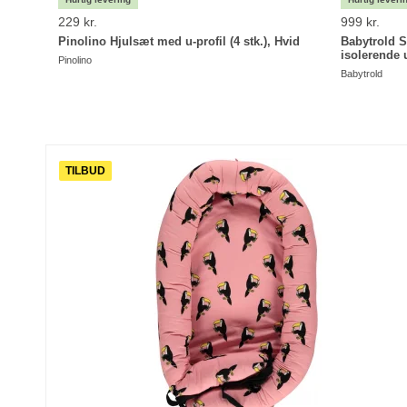
229 kr.
999 kr.
Pinolino Hjulsæt med u-profil (4 stk.), Hvid
Babytrold 
isolerende 
Pinolino
Babytrold
TILBUD