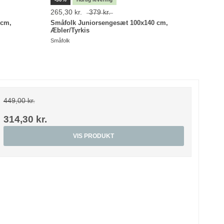
265,30 kr.
379 kr.
1.695
 cm,
Småfolk Juniorsengesæt 100x140 cm,
Babyt
Æbler/Tyrkis
Babytro
Småfolk
449,00 kr.
314,30 kr.
VIS PRODUKT