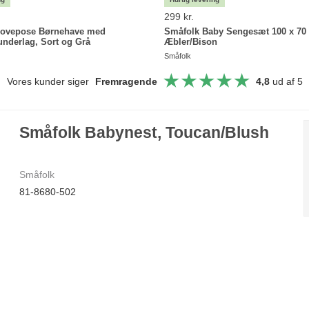
299 kr.
Sovepose Børnehave med
Småfolk Baby Sengesæt 100 x 70
underlag, Sort og Grå
Æbler/Bison
Småfolk
Vores kunder siger
Fremragende
4,8
ud af 5
Småfolk Babynest, Toucan/Blush
Småfolk
81-8680-502