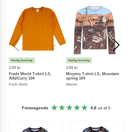
139 kr.
199 kr.
179 
Freds World T-shirt LS,
Minymo T-shirt LS, Mountain
Miny
Alfa/Curry 104
spring 104
104
Fred's World
Minymo
Miny
Fremragende
4,8
ud af 5