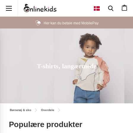
×
Her kan du betale med MobilePay
T-shirts, langærmede
Børnetøj & sko
Overdele
Populære produkter