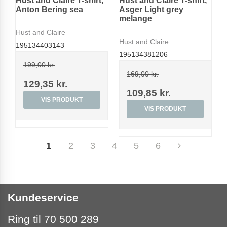
Hust and Claire T-shirt,
Hust and Claire T-shirt,
Anton Bering sea
Asger Light grey
melange
Hust and Claire
Hust and Claire
195134403143
195134381206
199,00 kr.
169,00 kr.
129,35 kr.
109,85 kr.
VIS PRODUKT
VIS PRODUKT
1
2
3
4
5
6
Kundeservice
Ring til 70 500 289