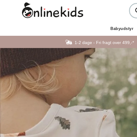
Babyudstyr
1-2 dage - Fri fragt over 499,-*