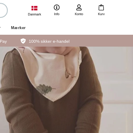
Info
Konto
Kurv
Danmark
r
Mærker
ePay
100% sikker e-handel