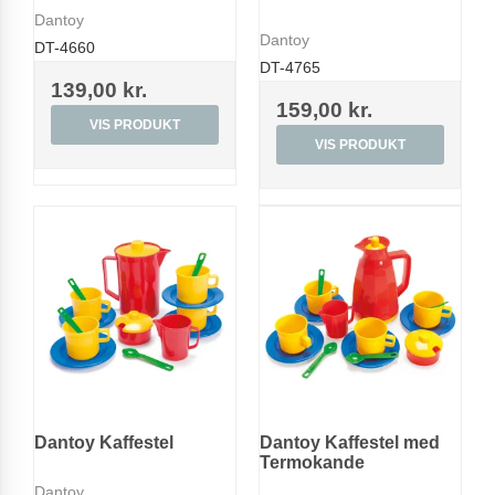
Dantoy
Dantoy
DT-4660
DT-4765
139,00 kr.
159,00 kr.
VIS PRODUKT
VIS PRODUKT
Dantoy Kaffestel
Dantoy Kaffestel med
Termokande
Dantoy