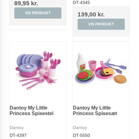
89,95 kr.
DT-4345
VIS PRODUKT
139,00 kr.
VIS PRODUKT
Dantoy My Little
Dantoy My Little
Princess Spisestel
Princess Spisesæt
Dantoy
Dantoy
DT-4397
DT-5550