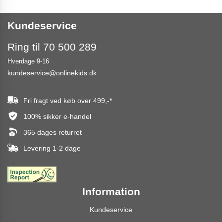
Kundeservice
Ring til 70 500 289
Hverdage 9-16
kundeservice@onlinekids.dk
Fri fragt ved køb over
499,-
*
100% sikker e-handel
365 dages returret
Levering 1-2 dage
Information
Kundeservice