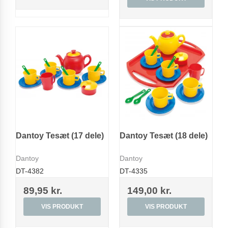
Dantoy Tesæt (17 dele)
Dantoy Tesæt (18 dele)
Dantoy
Dantoy
DT-4382
DT-4335
89,95 kr.
149,00 kr.
VIS PRODUKT
VIS PRODUKT