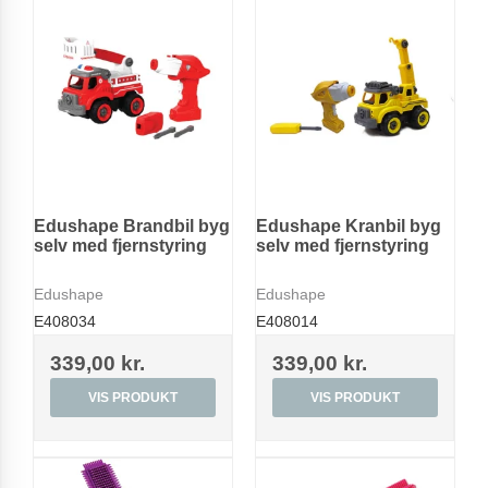
Edushape Brandbil byg
Edushape Kranbil byg
selv med fjernstyring
selv med fjernstyring
Edushape
Edushape
E408034
E408014
339,00 kr.
339,00 kr.
VIS PRODUKT
VIS PRODUKT