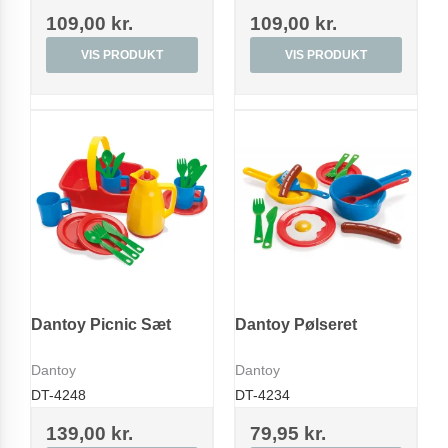
109,00 kr.
109,00 kr.
VIS PRODUKT
VIS PRODUKT
Dantoy Picnic Sæt
Dantoy Pølseret
Dantoy
Dantoy
DT-4248
DT-4234
139,00 kr.
79,95 kr.