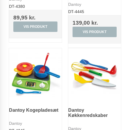
Dantoy
DT-4380
DT-4445
89,95 kr.
139,00 kr.
VIS PRODUKT
VIS PRODUKT
Dantoy Kogepladesæt
Dantoy
Køkkenredskaber
Dantoy
Dantoy