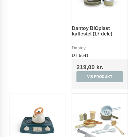
Dantoy BIOplast
kaffestel (17 dele)
Dantoy
DT-5641
219,00 kr.
VIS PRODUKT