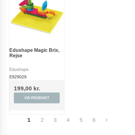
Edushape Magic Brix,
Rejse
Edushape
E929029
199,00 kr.
VIS PRODUKT
1
2
3
4
5
6