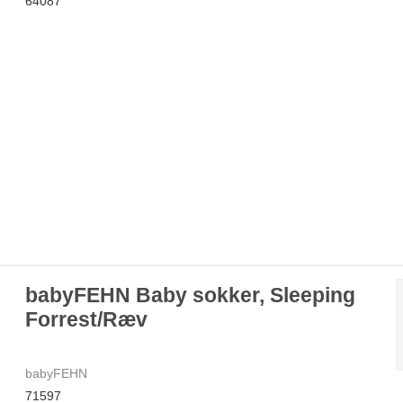
64087
babyFEHN Baby sokker, Sleeping
Forrest/Ræv
babyFEHN
71597