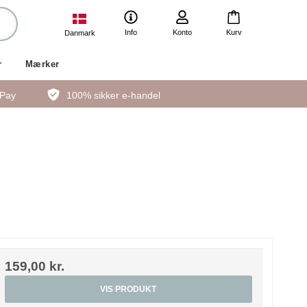
Info
Konto
Kurv
Danmark
r
Mærker
ePay
100% sikker e-handel
159,00 kr.
VIS PRODUKT