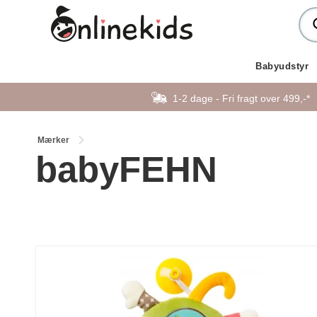
Babyudstyr
1-2 dage - Fri fragt over 499,-*
Mærker
babyFEHN