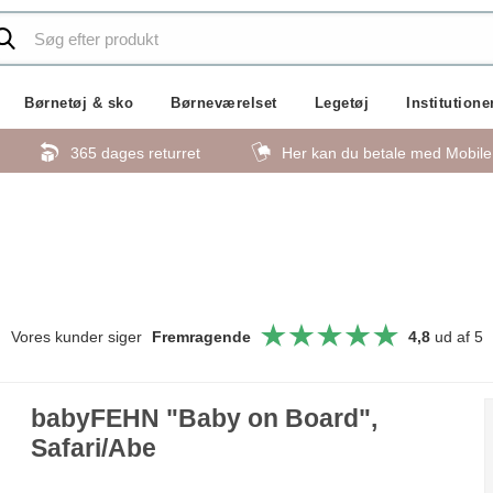
Børnetøj & sko
Børneværelset
Legetøj
Institutione
365 dages returret
Her kan du betale med Mobil
Vores kunder siger
Fremragende
4,8
ud af 5
babyFEHN "Baby on Board",
Safari/Abe