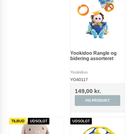
Yookidoo Rangle og
bidering assorteret
Yookidoo
YO40117
149,00 kr.
VIS PRODUKT
TILBUD
UDSOLGT
UDSOLGT