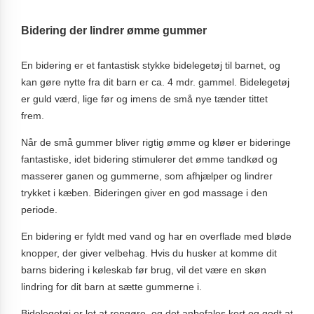
Bidering der lindrer ømme gummer
En bidering er et fantastisk stykke bidelegetøj til barnet, og
kan gøre nytte fra dit barn er ca. 4 mdr. gammel. Bidelegetøj
er guld værd, lige før og imens de små nye tænder tittet
frem.
Når de små gummer bliver rigtig ømme og kløer er bideringe
fantastiske, idet bidering stimulerer det ømme tandkød og
masserer ganen og gummerne, som afhjælper og lindrer
trykket i kæben. Bideringen giver en god massage i den
periode.
En bidering er fyldt med vand og har en overflade med bløde
knopper, der giver velbehag. Hvis du husker at komme dit
barns bidering i køleskab før brug, vil det være en skøn
lindring for dit barn at sætte gummerne i.
Bidelegetøj er let at rengøre, og det anbefales kort og godt at