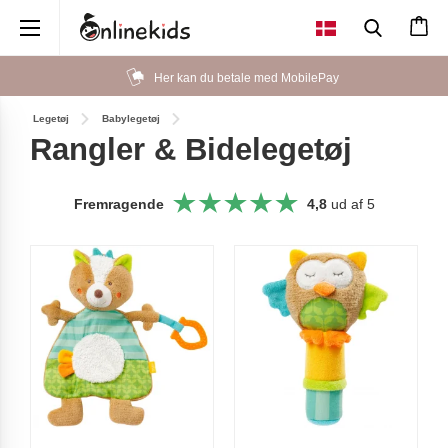
×
Her kan du betale med MobilePay
Legetøj
Babylegetøj
Rangler & Bidelegetøj
Fremragende
4,8
ud af 5