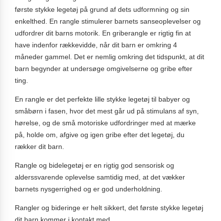
første stykke legetøj på grund af dets udformning og sin
enkelthed. En rangle stimulerer barnets sanseoplevelser og
udfordrer dit barns motorik. En griberangle er rigtig fin at
have indenfor rækkevidde, når dit barn er omkring 4
måneder gammel. Det er nemlig omkring det tidspunkt, at dit
barn begynder at undersøge omgivelserne og gribe efter
ting.
En rangle er det perfekte lille stykke legetøj til babyer og
småbørn i fasen, hvor det mest går ud på stimulans af syn,
hørelse, og de små motoriske udfordringer med at mærke
på, holde om, afgive og igen gribe efter det legetøj, du
rækker dit barn.
Rangle og bidelegetøj er en rigtig god sensorisk og
alderssvarende oplevelse samtidig med, at det vækker
barnets nysgerrighed og er god underholdning.
Rangler og bideringe er helt sikkert, det første stykke legetøj
dit barn kommer i kontakt med.