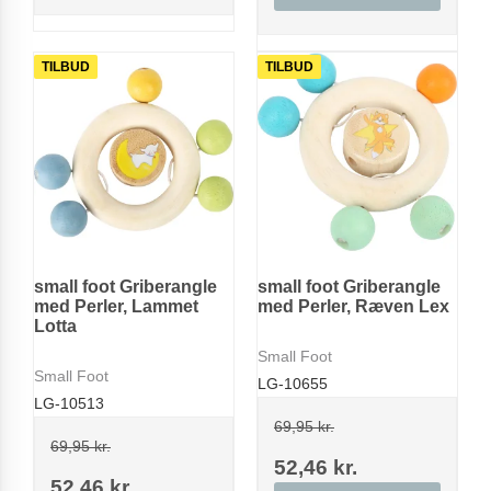
TILBUD
TILBUD
small foot Griberangle
small foot Griberangle
med Perler, Lammet
med Perler, Ræven Lex
Lotta
Small Foot
Small Foot
LG-10655
LG-10513
69,95 kr.
69,95 kr.
52,46 kr.
52,46 kr.