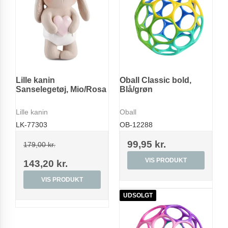
Lille kanin
Oball Classic bold,
Sanselegetøj, Mio/Rosa
Blå/grøn
Lille kanin
Oball
LK-77303
OB-12288
99,95 kr.
179,00 kr.
VIS PRODUKT
143,20 kr.
VIS PRODUKT
UDSOLGT