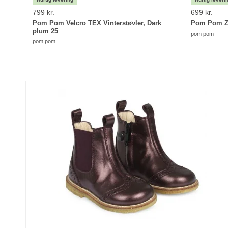
799 kr.
699 kr.
Pom Pom Velcro TEX Vinterstøvler, Dark
Pom Pom Zi
plum 25
pom pom
pom pom