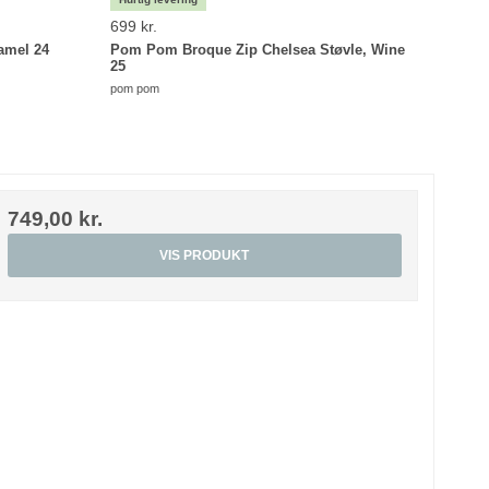
699 kr.
899 k
amel 24
Pom Pom Broque Zip Chelsea Støvle, Wine
Wheat
25
27
pom pom
Wheat
749,00 kr.
VIS PRODUKT