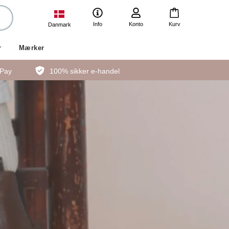
Info
Konto
Kurv
Danmark
r
Mærker
ePay
100% sikker e-handel