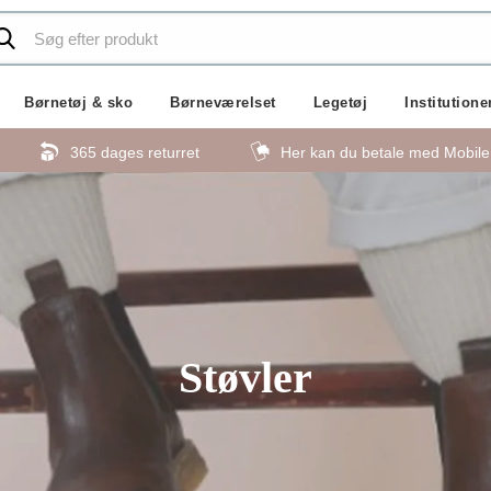
Børnetøj & sko
Børneværelset
Legetøj
Institutione
365 dages returret
Her kan du betale med Mobil
Støvler