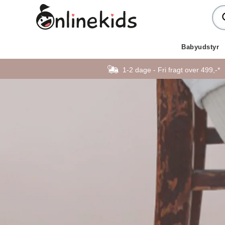
Babyudstyr
1-2 dage - Fri fragt over 499,-*