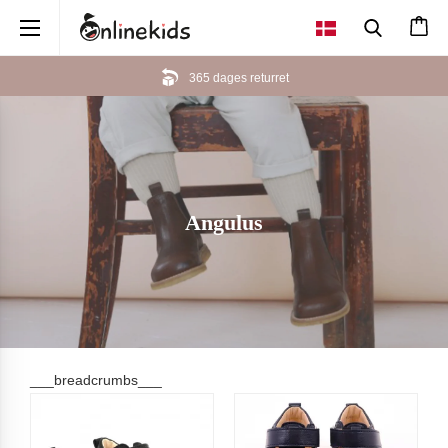
×
365 dages returret
Angulus
___breadcrumbs___