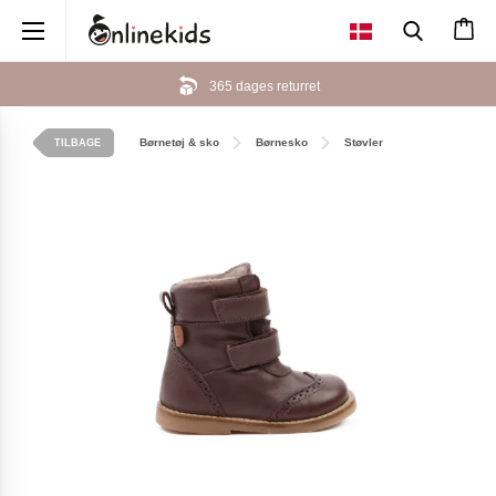
×
365 dages returret
Børnetøj & sko
Børnesko
Støvler
TILBAGE