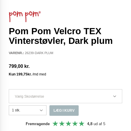
Pom Pom Velcro TEX
Vinterstøvler, Dark plum
VARENR.:
26239-DARK PLUM
799,00 kr.
Vælg Skostørrelse
LÆG I KURV
Fremragende
4,8
ud af 5