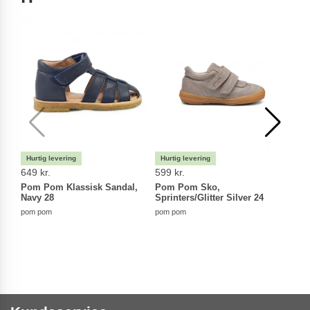
649 kr.
599 kr.
549 
Pom Pom Klassisk Sandal,
Pom Pom Sko,
Pom 
Navy 28
Sprinters/Glitter Silver 24
Brow
pom pom
pom pom
pom 