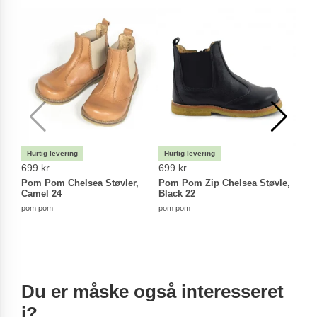
699 kr.
699 kr.
699 
Pom Pom Chelsea Støvler,
Pom Pom Zip Chelsea Støvle,
Pom 
Camel 24
Black 22
Navy
pom pom
pom pom
pom 
Du er måske også interesseret
i?