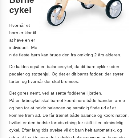
cykel
Hvornår et
barn er klar til
at have en er
individuelt. Me
n de fleste børn kan bruge den fra omkring 2 års alderen.
De kaldes også en balancecykel, da dit barn cykler uden
pedaler og støttehjul. Og det er dit barns fødder, der styrer
farten og hvornår der skal bremses.
Det gøres nemt, ved at sætte fødderne i jorden.
På en løbecykel skal barnet koordinere både hænder, arme
og ben for at holde balancen og samtidig finde ud af at
komme frem ad. De får trænet både balance og koordination,
hvilket er den bedste forudsætning for skift til en almindelig
cykel. Efter lang tids øvelse vil dit barn helt automatisk, og
uden at tænkte over det, udvikle balanceevnen og begynde