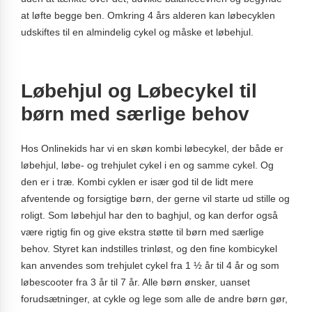
at løfte begge ben. Omkring 4 års alderen kan løbecyklen
udskiftes til en almindelig cykel og måske et løbehjul.
Løbehjul og Løbecykel til
børn med særlige behov
Hos Onlinekids har vi en skøn kombi løbecykel, der både er
løbehjul, løbe- og trehjulet cykel i en og samme cykel. Og
den er i træ. Kombi cyklen er især god til de lidt mere
afventende og forsigtige børn, der gerne vil starte ud stille og
roligt. Som løbehjul har den to baghjul, og kan derfor også
være rigtig fin og give ekstra støtte til børn med særlige
behov. Styret kan indstilles trinløst, og den fine kombicykel
kan anvendes som trehjulet cykel fra 1 ½ år til 4 år og som
løbescooter fra 3 år til 7 år. Alle børn ønsker, uanset
forudsætninger, at cykle og lege som alle de andre børn gør,