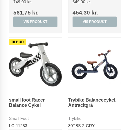
749,00 kr.
649,00 kr.
561,75 kr.
454,30 kr.
VIS PRODUKT
VIS PRODUKT
TILBUD
small foot Racer
Trybike Balancecykel,
Balance Cykel
Antracitgrå
Small Foot
Trybike
LG-11253
30TBS-2-GRY