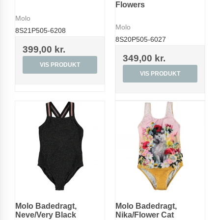
Flowers
Molo
Molo
8S21P505-6208
8S20P505-6027
399,00 kr.
349,00 kr.
VIS PRODUKT
VIS PRODUKT
Molo Badedragt,
Molo Badedragt,
Neve/Very Black
Nika/Flower Cat