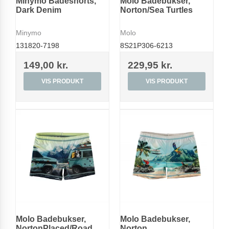
Minymo Badeshorts,
Molo Badebukser,
Dark Denim
Norton/Sea Turtles
Minymo
Molo
131820-7198
8S21P306-6213
149,00 kr.
229,95 kr.
VIS PRODUKT
VIS PRODUKT
Molo Badebukser,
Molo Badebukser,
NortonPlaced/Road
Norton