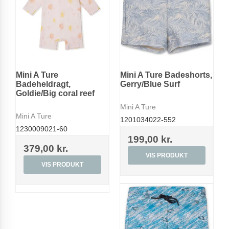
Mini A Ture
Mini A Ture Badeshorts,
Badeheldragt,
Gerry/Blue Surf
Goldie/Big coral reef
Mini A Ture
Mini A Ture
1201034022-552
1230009021-60
199,00 kr.
379,00 kr.
VIS PRODUKT
VIS PRODUKT