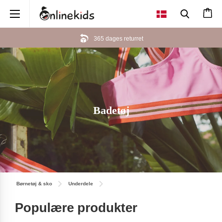
×
365 dages returret
Badetøj
Børnetøj & sko
Underdele
Populære produkter