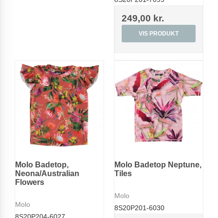
249,00 kr.
VIS PRODUKT
Molo Badetop,
Molo Badetop Neptune,
Neona/Australian
Tiles
Flowers
Molo
Molo
8S20P201-6030
8S20P204-6027