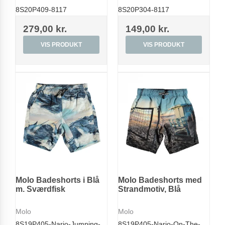
8S20P409-8117
8S20P304-8117
279,00 kr.
149,00 kr.
VIS PRODUKT
VIS PRODUKT
Molo Badeshorts i Blå
Molo Badeshorts med
m. Sværdfisk
Strandmotiv, Blå
Molo
Molo
8S19P405-Nario-Jumping-
8S19P405-Nario-On-The-