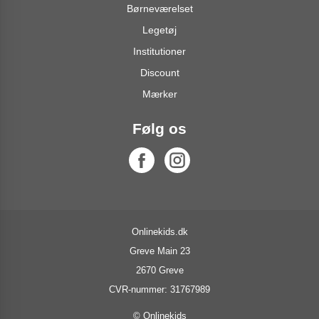
Børneværelset
Legetøj
Institutioner
Discount
Mærker
Følg os
Onlinekids.dk
Greve Main 23
2670 Greve
CVR-nummer: 31767989
© Onlinekids