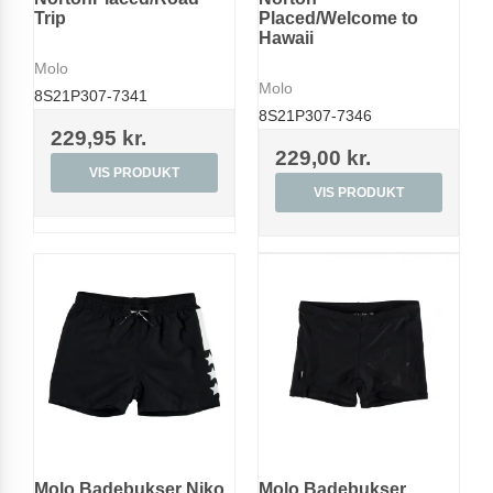
Trip
Placed/Welcome to
Hawaii
Molo
Molo
8S21P307-7341
8S21P307-7346
229,95 kr.
229,00 kr.
VIS PRODUKT
VIS PRODUKT
Molo Badebukser Niko
Molo Badebukser