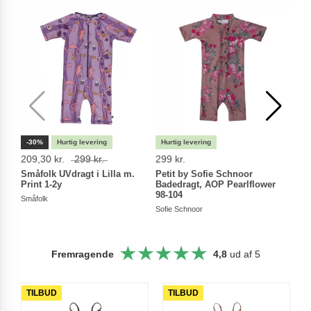
-30%
209,30 kr.
299 kr.
299 kr.
199 
Småfolk UVdragt i Lilla m.
Petit by Sofie Schnoor
Peti
Print 1-2y
Badedragt, AOP Pearlflower
Bade
98-104
18m
Småfolk
Sofie Schnoor
Sofie
Fremragende
4,8
ud af 5
TILBUD
TILBUD