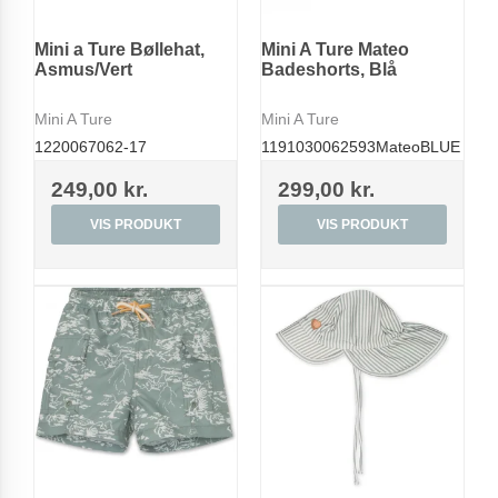
Mini a Ture Bøllehat,
Mini A Ture Mateo
Asmus/Vert
Badeshorts, Blå
Mini A Ture
Mini A Ture
1220067062-17
1191030062593MateoBLUE
249,00 kr.
299,00 kr.
VIS PRODUKT
VIS PRODUKT