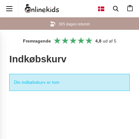
×
365 dages returret
Fremragende
4,8
ud af 5
Indkøbskurv
Din indkøbskurv er tom