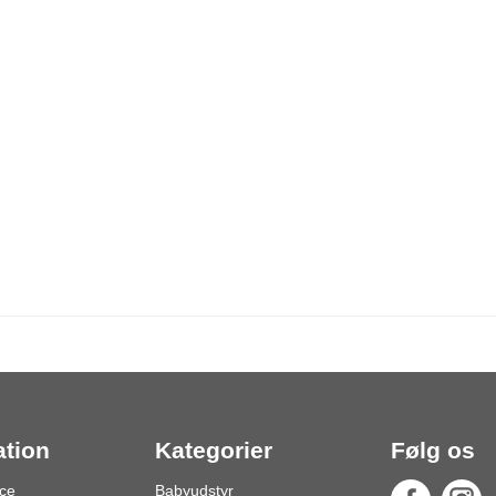
ation
Kategorier
Følg os
ce
Babyudstyr