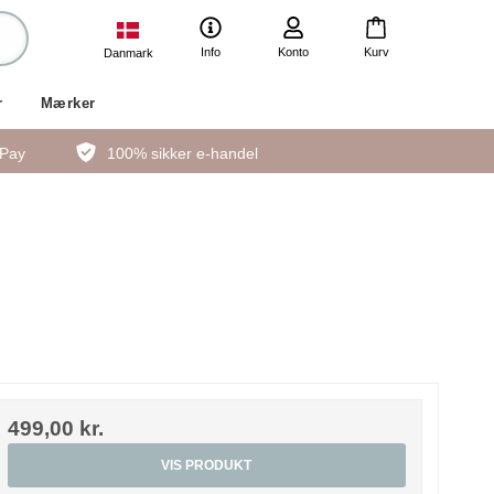
Info
Konto
Kurv
Danmark
r
Mærker
ePay
100% sikker e-handel
499,00 kr.
VIS PRODUKT