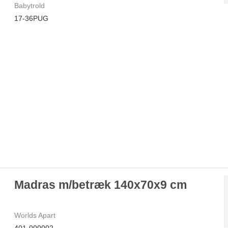
Babytrold
17-36PUG
Madras m/betræk 140x70x9 cm
Worlds Apart
401-000002