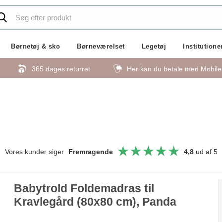
Børnetøj & sko
Børneværelset
Legetøj
Institutione
365 dages returret
Her kan du betale med Mobil
Vores kunder siger
Fremragende
4,8
ud af 5
Babytrold Foldemadras til
Kravlegård (80x80 cm), Panda