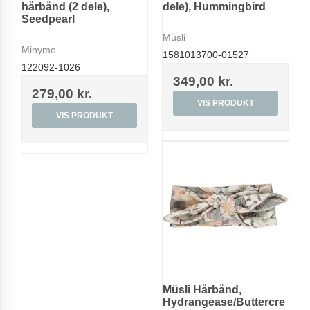
hårbånd (2 dele),
dele), Hummingbird
Seedpearl
Müsli
Minymo
1581013700-01527
122092-1026
349,00 kr.
279,00 kr.
VIS PRODUKT
VIS PRODUKT
Müsli Hårbånd,
Hydrangease/Buttercre