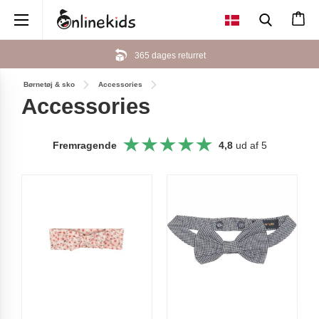
×
365 dages returret
Børnetøj & sko
Accessories
Accessories
Fremragende
4,8
ud af 5