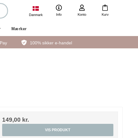
Info
Konto
Kurv
Danmark
r
Mærker
ePay
100% sikker e-handel
149,00 kr.
VIS PRODUKT