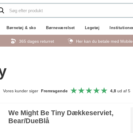
Børnetøj & sko
Børneværelset
Legetøj
Institutione
365 dages returret
Her kan du betale med Mobil
y
Vores kunder siger
Fremragende
4,8
ud af 5
We Might Be Tiny Dækkeserviet,
Bear/DueBlå