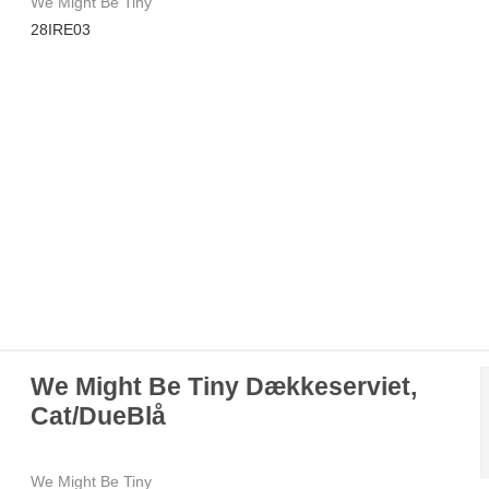
We Might Be Tiny
28IRE03
We Might Be Tiny Dækkeserviet,
Cat/DueBlå
We Might Be Tiny