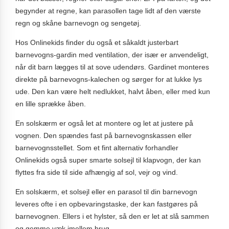
begynder at regne, kan parasollen tage lidt af den værste
regn og skåne barnevogn og sengetøj.
Hos Onlinekids finder du også et såkaldt justerbart
barnevogns-gardin med ventilation, der især er anvendeligt,
når dit barn lægges til at sove udendørs. Gardinet monteres
direkte på barnevogns-kalechen og sørger for at lukke lys
ude. Den kan være helt nedlukket, halvt åben, eller med kun
en lille sprække åben.
En solskærm er også let at montere og let at justere på
vognen. Den spændes fast på barnevognskassen eller
barnevognsstellet. Som et fint alternativ forhandler
Onlinekids også super smarte solsejl til klapvogn, der kan
flyttes fra side til side afhængig af sol, vejr og vind.
En solskærm, et solsejl eller en parasol til din barnevogn
leveres ofte i en opbevaringstaske, der kan fastgøres på
barnevognen. Ellers i et hylster, så den er let at slå sammen
og gemme væk imellem brug.