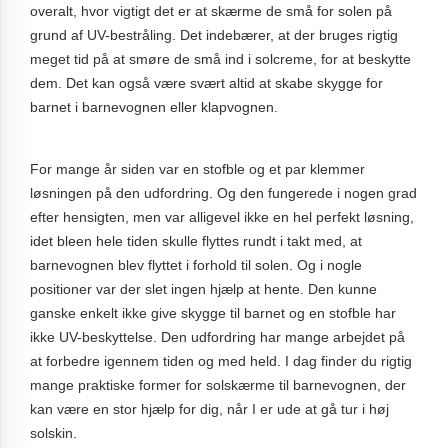
overalt, hvor vigtigt det er at skærme de små for solen på
grund af UV-bestråling. Det indebærer, at der bruges rigtig
meget tid på at smøre de små ind i solcreme, for at beskytte
dem. Det kan også være svært altid at skabe skygge for
barnet i barnevognen eller klapvognen.
For mange år siden var en stofble og et par klemmer
løsningen på den udfordring. Og den fungerede i nogen grad
efter hensigten, men var alligevel ikke en hel perfekt løsning,
idet bleen hele tiden skulle flyttes rundt i takt med, at
barnevognen blev flyttet i forhold til solen. Og i nogle
positioner var der slet ingen hjælp at hente. Den kunne
ganske enkelt ikke give skygge til barnet og en stofble har
ikke UV-beskyttelse. Den udfordring har mange arbejdet på
at forbedre igennem tiden og med held. I dag finder du rigtig
mange praktiske former for solskærme til barnevognen, der
kan være en stor hjælp for dig, når I er ude at gå tur i høj
solskin.