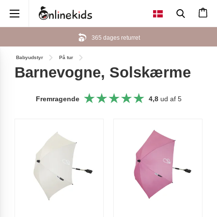
×
365 dages returret
Babyudstyr
På tur
Barnevogne, Solskærme
Fremragende
4,8
ud af 5