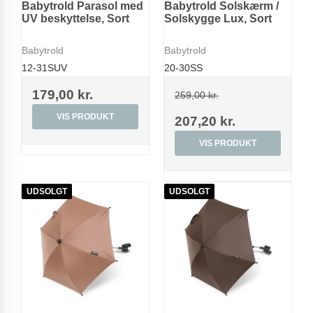
Babytrold Parasol med
Babytrold Solskærm /
UV beskyttelse, Sort
Solskygge Lux, Sort
Babytrold
Babytrold
12-31SUV
20-30SS
179,00 kr.
259,00 kr.
VIS PRODUKT
207,20 kr.
VIS PRODUKT
UDSOLGT
UDSOLGT