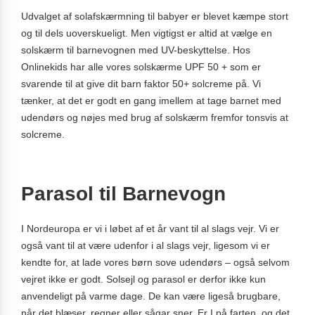
Udvalget af solafskærmning til babyer er blevet kæmpe stort
og til dels uoverskueligt. Men vigtigst er altid at vælge en
solskærm til barnevognen med UV-beskyttelse. Hos
Onlinekids har alle vores solskærme UPF 50 + som er
svarende til at give dit barn faktor 50+ solcreme på. Vi
tænker, at det er godt en gang imellem at tage barnet med
udendørs og nøjes med brug af solskærm fremfor tonsvis at
solcreme.
Parasol til Barnevogn
I Nordeuropa er vi i løbet af et år vant til al slags vejr. Vi er
også vant til at være udenfor i al slags vejr, ligesom vi er
kendte for, at lade vores børn sove udendørs – også selvom
vejret ikke er godt. Solsejl og parasol er derfor ikke kun
anvendeligt på varme dage. De kan være ligeså brugbare,
når det blæser, regner eller sågar sner. Er I på farten, og det