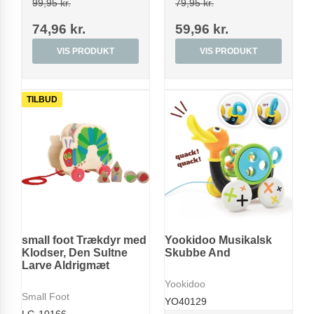
99,95 kr.
79,95 kr.
74,96 kr.
59,96 kr.
VIS PRODUKT
VIS PRODUKT
TILBUD
small foot Trækdyr med
Yookidoo Musikalsk
Klodser, Den Sultne
Skubbe And
Larve Aldrigmæt
Yookidoo
Small Foot
YO40129