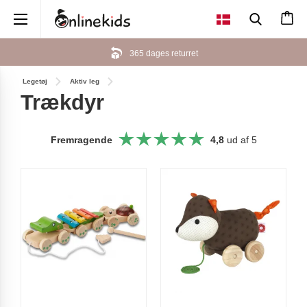
×
 dages returret
Her kan du betale
Legetøj
Aktiv leg
Trækdyr
Fremragende
4,8
ud af 5