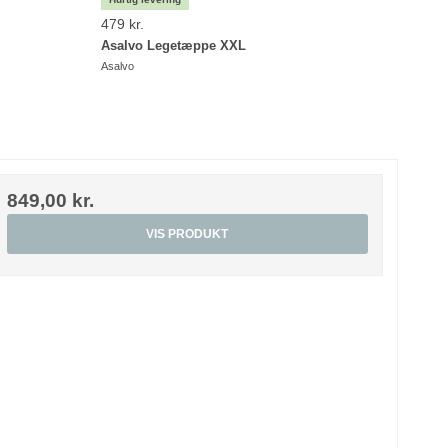
479 kr.
449 k
Asalvo Legetæppe XXL
Ludi 
Asalvo
LUDI
849,00 kr.
VIS PRODUKT