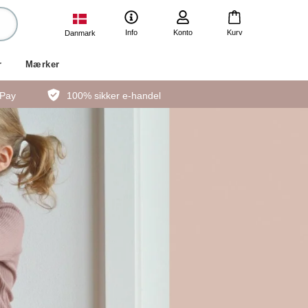
Info
Konto
Kurv
Danmark
r
Mærker
ePay
100% sikker e-handel