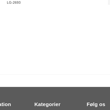
LG-2693
ation
Kategorier
Følg os