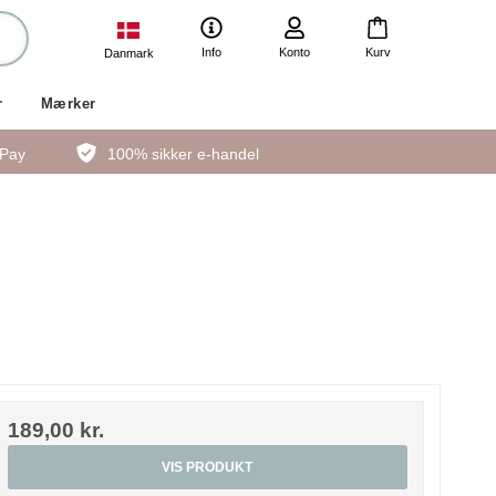
Info
Konto
Kurv
Danmark
r
Mærker
ePay
100% sikker e-handel
189,00 kr.
VIS PRODUKT