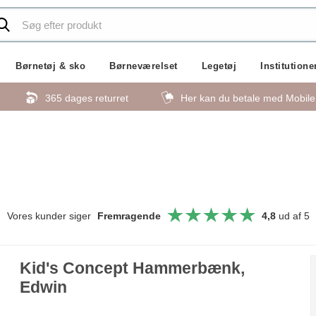
Børnetøj & sko
Børneværelset
Legetøj
Institutione
365 dages returret
Her kan du betale med Mobil
Vores kunder siger
Fremragende
4,8
ud af 5
Kid's Concept Hammerbænk,
Edwin