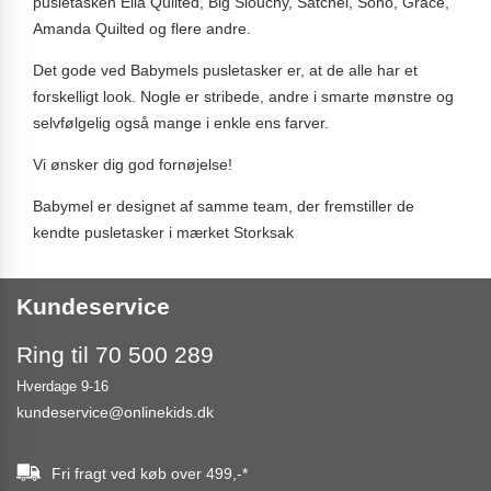
pusletasken Ella Quilted, Big Slouchy, Satchel, Soho, Grace,
Amanda Quilted og flere andre.
Det gode ved Babymels pusletasker er, at de alle har et
forskelligt look. Nogle er stribede, andre i smarte mønstre og
selvfølgelig også mange i enkle ens farver.
Vi ønsker dig god fornøjelse!
Babymel er designet af samme team, der fremstiller de
kendte pusletasker i mærket Storksak
Kundeservice
Ring til 70 500 289
Hverdage 9-16
kundeservice@onlinekids.dk
Fri fragt ved køb over
499,-
*