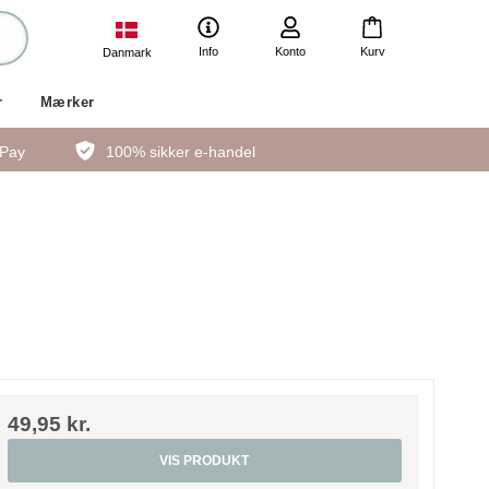
Info
Konto
Kurv
Danmark
r
Mærker
ePay
100% sikker e-handel
49,95 kr.
VIS PRODUKT