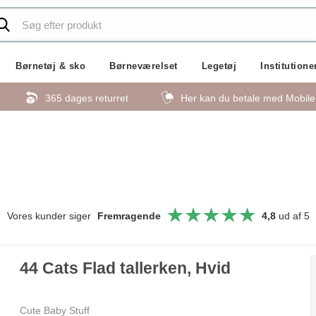
Børnetøj & sko
Børneværelset
Legetøj
Institutione
365 dages returret
Her kan du betale med Mobil
Vores kunder siger
Fremragende
4,8
ud af 5
44 Cats Flad tallerken, Hvid
Cute Baby Stuff