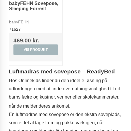
babyFEHN Sovepose,
Sleeping Forrest
babyFEHN
71627
469,00 kr.
VIS PRODUKT
Luftmadras med sovepose – ReadyBed
Hos Onlinekids finder du den ideelle løsning på
udfordringen med at finde overnatningsmulighed til dit
barns fætre og kusiner, venner eller skolekammerater,
når de melder deres ankomst.
En luftmadras med sovepose er den ekstra soveplads,
som er let at tage frem og pakke væk igen, når
hverdagen melder sig. En løsning, der giver huset en