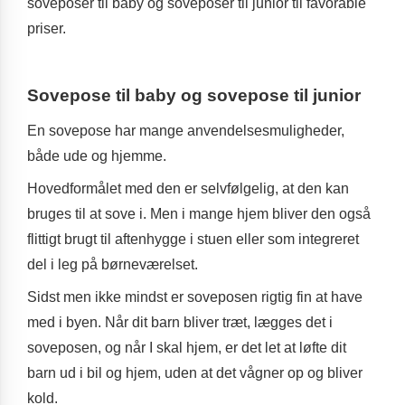
soveposer til baby og soveposer til junior til favorable
priser.
Sovepose til baby og sovepose til junior
En sovepose har mange anvendelsesmuligheder,
både ude og hjemme.
Hovedformålet med den er selvfølgelig, at den kan
bruges til at sove i. Men i mange hjem bliver den også
flittigt brugt til aftenhygge i stuen eller som integreret
del i leg på børneværelset.
Sidst men ikke mindst er soveposen rigtig fin at have
med i byen. Når dit barn bliver træt, lægges det i
soveposen, og når I skal hjem, er det let at løfte dit
barn ud i bil og hjem, uden at det vågner op og bliver
kold.