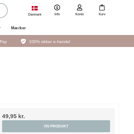
Info
Konto
Kurv
Danmark
r
Mærker
ePay
100% sikker e-handel
49,95 kr.
VIS PRODUKT