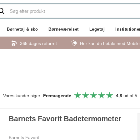
Børnetøj & sko
Børneværelset
Legetøj
Institutione
365 dages returret
Her kan du betale med Mobil
Vores kunder siger
Fremragende
4,8
ud af 5
Barnets Favorit Badetermometer
Barnets Favorit