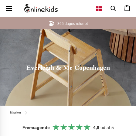
×
365 dages returret
Everleigh & Me Copenhagen
Mærker
Fremragende
4,8
ud af 5