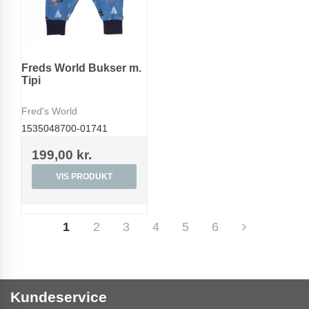
Freds World Bukser m.
Tipi
Fred's World
1535048700-01741
199,00 kr.
VIS PRODUKT
1
2
3
4
5
6
Kundeservice