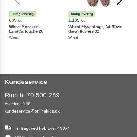
699 kr.
1.195 kr.
649 
Wheat Sneakers,
Wheat Flyverdragt, Adi/Rose
Whea
Erin/Cartouche 26
dawn flowers 92
Powd
Wheat
Wheat
Whea
Kundeservice
Ring til 70 500 289
Hverdage 9-16
kundeservice@onlinekids.dk
Fri fragt ved køb over
499,-
*