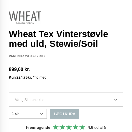
Wheat Tex Vinterstøvle
med uld, Stewie/Soil
VARENR.:
WF332G-3060
899,00 kr.
Vælg Skostørrelse
LÆG I KURV
Fremragende
4,8
ud af 5