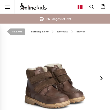
×
365 dages returret
Børnetøj & sko
Børnesko
Støvler
TILBAGE