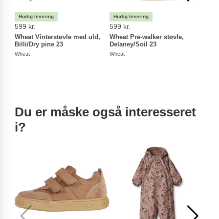
599 kr.
599 kr.
599 
Wheat Vinterstøvle med uld,
Wheat Pre-walker støvle,
Whea
Billi/Dry pine 23
Delaney/Soil 23
Dela
Wheat
Wheat
Whea
Du er måske også interesseret
i?