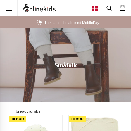
×
Her kan du betale med MobilePay
Småfolk
___breadcrumbs___
TILBUD
TILBUD