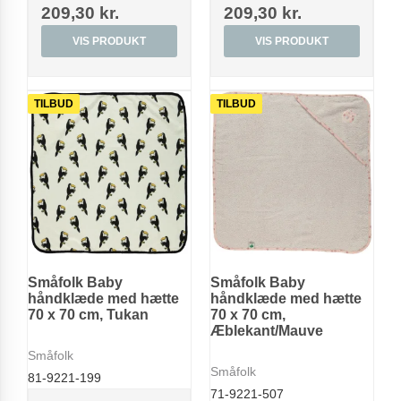
209,30 kr.
209,30 kr.
VIS PRODUKT
VIS PRODUKT
TILBUD
TILBUD
Småfolk Baby
Småfolk Baby
håndklæde med hætte
håndklæde med hætte
70 x 70 cm, Tukan
70 x 70 cm,
Æblekant/Mauve
Småfolk
Småfolk
81-9221-199
71-9221-507