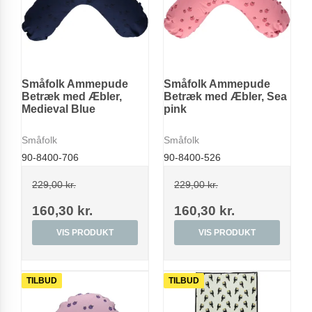
Småfolk Ammepude
Småfolk Ammepude
Betræk med Æbler,
Betræk med Æbler, Sea
Medieval Blue
pink
Småfolk
Småfolk
90-8400-706
90-8400-526
229,00 kr.
229,00 kr.
160,30 kr.
160,30 kr.
VIS PRODUKT
VIS PRODUKT
TILBUD
TILBUD