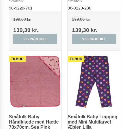
Småfolk
Småfolk
90-9220-701
90-9220-236
199,00 kr.
199,00 kr.
139,30 kr.
139,30 kr.
VIS PRODUKT
VIS PRODUKT
TILBUD
TILBUD
Småfolk Baby
Småfolk Baby Legging
Håndklæde med Hætte
med Mini Multifarvet
70x70cm, Sea Pink
Æbler, Lilla