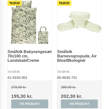
TILBUD
TILBUD
Småfolk Babysengesæt
Småfolk
70x100 cm,
Barnevognspude, Air
Landskab/Creme
Blue/Økologisk
Småfolk
Småfolk
61-9150-001
80-8630-701
279,00 kr.
289,00 kr.
195,30 kr.
202,30 kr.
VIS PRODUKT
VIS PRODUKT