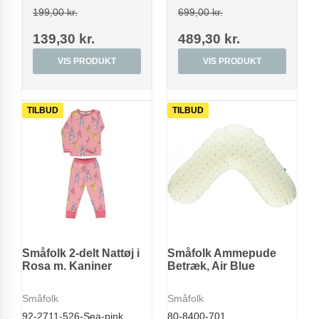
199,00 kr.
699,00 kr.
139,30 kr.
489,30 kr.
VIS PRODUKT
VIS PRODUKT
TILBUD
TILBUD
Småfolk 2-delt Nattøj i
Småfolk Ammepude
Rosa m. Kaniner
Betræk, Air Blue
Småfolk
Småfolk
92-2711-526-Sea-pink
80-8400-701