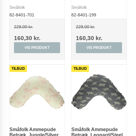
Småfolk
Småfolk
82-8401-701
82-8401-199
229,00 kr.
229,00 kr.
160,30 kr.
160,30 kr.
VIS PRODUKT
VIS PRODUKT
TILBUD
TILBUD
Småfolk Ammepude
Småfolk Ammepude
Betræk, Jungle/Silver
Betræk, Leopard/Steel