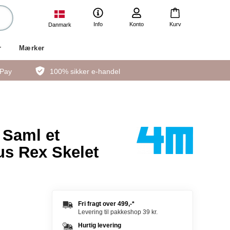
Info
Konto
Kurv
Danmark
r
Mærker
ePay
100% sikker e-handel
 Saml et
s Rex Skelet
Fri fragt over
499,-
*
Levering til pakkeshop 39 kr.
Hurtig levering