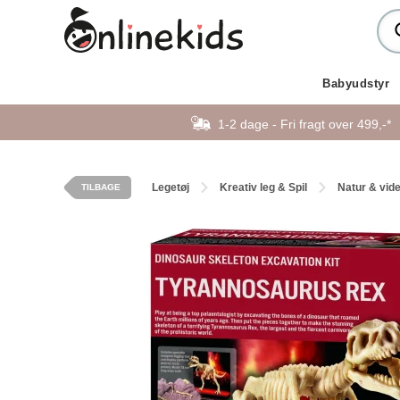
Babyudstyr
1-2 dage - Fri fragt over 499,-*
Legetøj
Kreativ leg & Spil
Natur & vid
TILBAGE