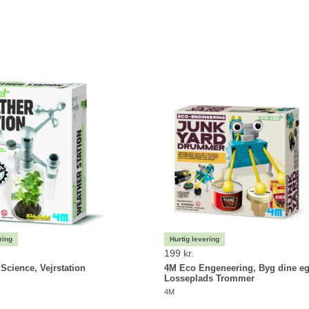
199 kr.
Science, Vejrstation
4M Eco Engeneering, Byg dine e
Losseplads Trommer
4M