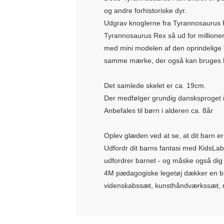
og andre forhistoriske dyr.
Udgrav knoglerne fra Tyrannosaurus 
Tyrannosaurus Rex så ud for millioner
med mini modelen af den oprindelige Ty
samme mærke, der også kan bruges hyg
Det samlede skelet er ca. 19cm.
Der medfølger grundig dansksproget i
Anbefales til børn i alderen ca. 8år
Oplev glæden ved at se, at dit barn er 
Udfordr dit barns fantasi med KidsLab
udfordrer barnet - og måske også dig -
4M pædagogiske legetøj dækker en br
videnskabssæt, kunsthåndværkssæt, r