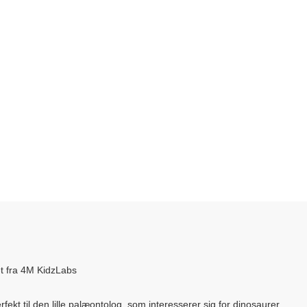
t fra 4M KidzLabs
ekt til den lille palæontolog, som interesserer sig for dinosaurer