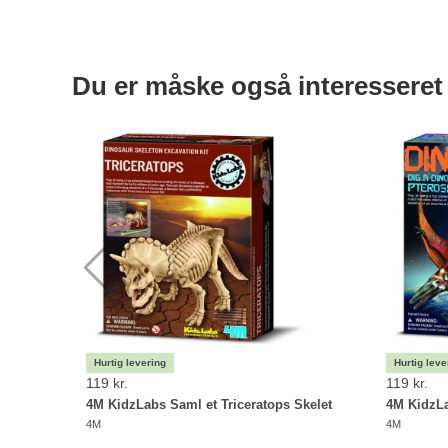
Du er måske også interesseret 
119 kr.
119 kr.
4M KidzLabs Saml et Triceratops Skelet
4M KidzLa
4M
4M