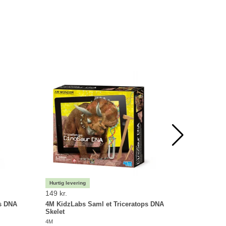
149 kr.
149 kr.
s DNA
4M KidzLabs Saml et Triceratops DNA
4M KidzL
Skelet
DNA Skel
4M
4M