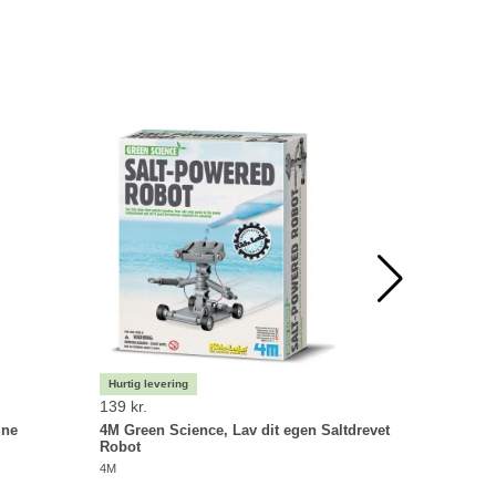
139 kr.
149 kr.
gne
4M Green Science, Lav dit egen Saltdrevet
4M Green
Robot
4M
4M