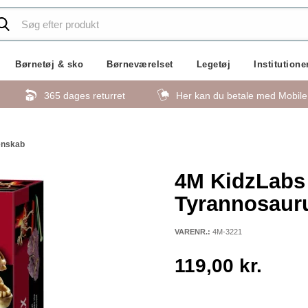
Børnetøj & sko
Børneværelset
Legetøj
Institutione
365 dages returret
Her kan du betale med Mobil
enskab
4M KidzLabs
Tyrannosauru
VARENR.:
4M-3221
119,00 kr.