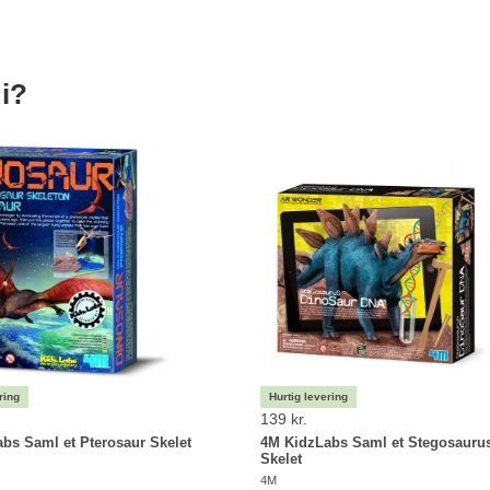
i?
139 kr.
bs Saml et Pterosaur Skelet
4M KidzLabs Saml et Stegosauru
Skelet
4M