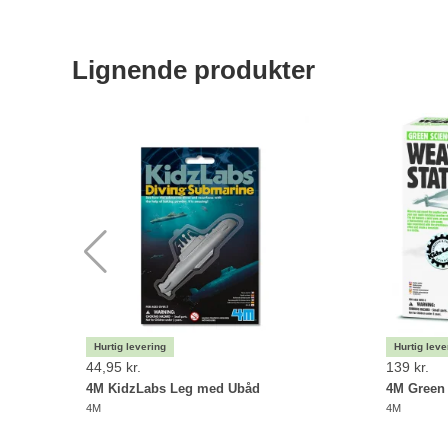
Lignende produkter
44,95 kr.
139 kr.
4M KidzLabs Leg med Ubåd
4M Green 
4M
4M