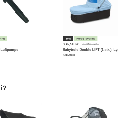
-30%
836,50 kr.
1.195 kr.
d Luftpumpe
Babytrold Double LIFT (1 stk.), L
Babytrold
i?