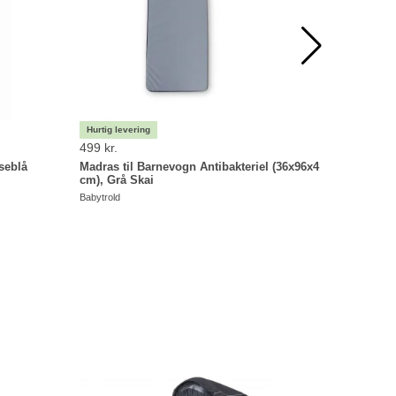
499 kr.
119 kr.
yseblå
Madras til Barnevogn Antibakteriel (36x96x4
BabyTrold
cm), Grå Skai
Sort
Babytrold
Babytrold