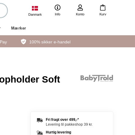
Info
Konto
Kurv
Danmark
r
Mærker
ePay
100% sikker e-handel
opholder Soft
Fri fragt over
499,-
*
Levering til pakkeshop 39 kr.
Hurtig levering