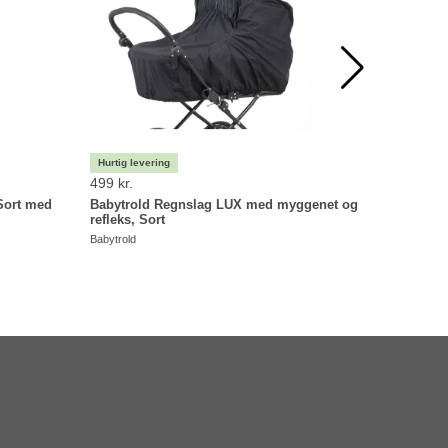
499 kr.
129 kr.
 Sort med
Babytrold Regnslag LUX med myggenet og
Babytrold
refleks, Sort
Babytrold
Babytrold