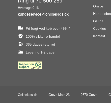
Ring til 70 500 289
Om os
Hverdage 9-16
Handelsbet
kundeservice@onlinekids.dk
GDPR
Fri fragt ved køb over
499,-
*
Cookies
Kontakt
100% sikker e-handel
365 dages returret
Levering 1-2 dage
Onlinekids.dk
Greve Main 23
2670 Greve
C