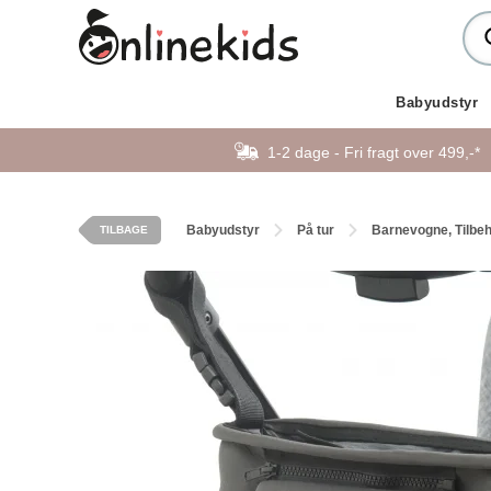
Babyudstyr
1-2 dage - Fri fragt over 499,-*
Babyudstyr
På tur
Barnevogne, Tilbe
TILBAGE