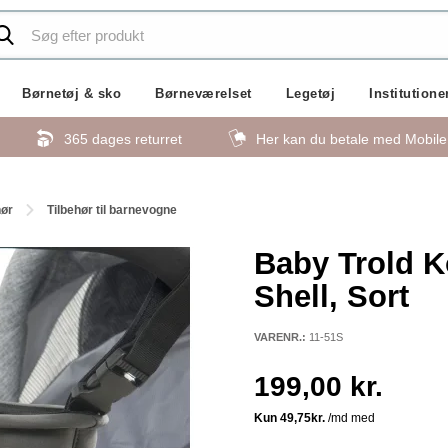
Børnetøj & sko
Børneværelset
Legetøj
Institutione
365 dages returret
Her kan du betale med Mobil
hør
Tilbehør til barnevogne
Baby Trold K
Shell, Sort
VARENR.:
11-51S
199,00 kr.