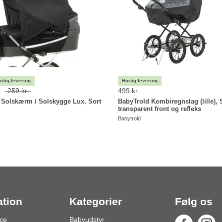
.
259 kr.
499 kr.
 Solskærm / Solskygge Lux, Sort
BabyTrold Kombiregnslag (lille),
transparent front og refleks
Babytrold
ation
Kategorier
Følg os
ce
Babyudstyr