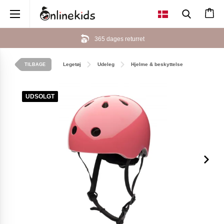
×
365 dages returret
Legetøj
Udeleg
Hjelme & beskyttelse
TILBAGE
UDSOLGT