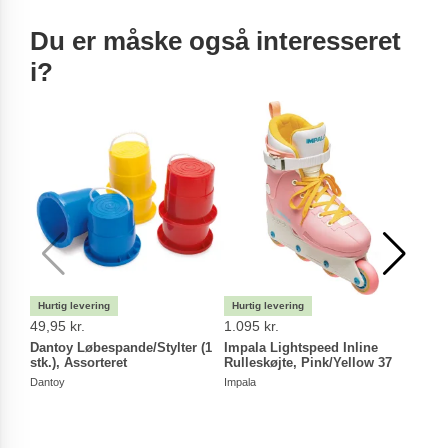
Du er måske også interesseret
i?
49,95 kr.
1.095 kr.
39,9
Dantoy Løbespande/Stylter (1
Impala Lightspeed Inline
Dant
stk.), Assorteret
Rulleskøjte, Pink/Yellow 37
Danto
Dantoy
Impala