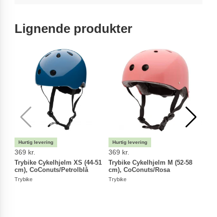
Lignende produkter
369 kr.
369 kr.
369 
Trybike Cykelhjelm XS (44-51
Trybike Cykelhjelm M (52-58
Tryb
cm), CoConuts/Petrolblå
cm), CoConuts/Rosa
cm),
Trybike
Trybike
Trybi