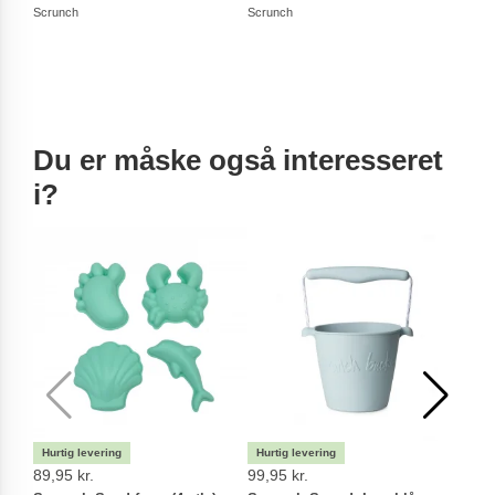
Scrunch
Scrunch
Scrun
Du er måske også interesseret
i?
89,95 kr.
99,95 kr.
29,9