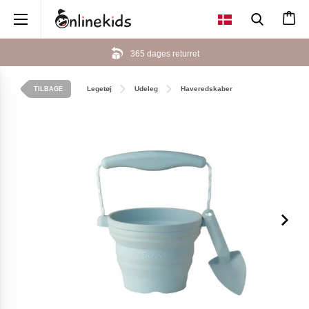
×
365 dages returret
Legetøj
Udeleg
Haveredskaber
TILBAGE