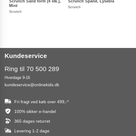
Scrunch Sand form (4 stk.),
Scrunch Spand, Lyseblå
Scru
Mint
Scrunch
Scrun
Scrunch
Kundeservice
Ring til 70 500 289
Hverdage 9-16
kundeservice@onlinekids.dk
Fri fragt ved køb over
499,-
*
100% sikker e-handel
365 dages returret
Levering 1-2 dage