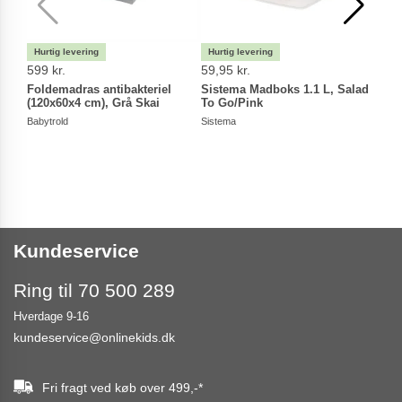
599 kr.
59,95 kr.
89,9
Foldemadras antibakteriel
Sistema Madboks 1.1 L, Salad
CeLa
(120x60x4 cm), Grå Skai
To Go/Pink
Mau
Babytrold
Sistema
CeLaV
Kundeservice
Ring til 70 500 289
Hverdage 9-16
kundeservice@onlinekids.dk
Fri fragt ved køb over
499,-
*