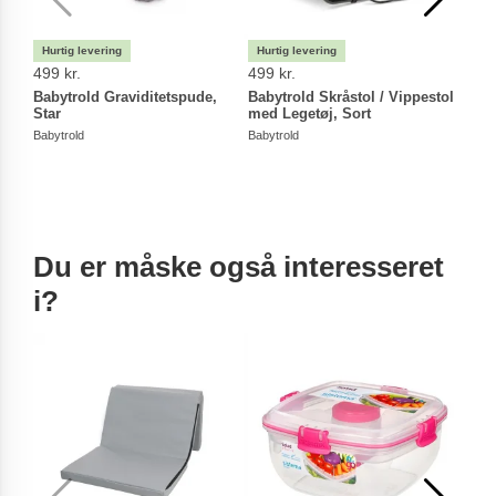
499 kr.
499 kr.
249 
Babytrold Graviditetspude,
Babytrold Skråstol / Vippestol
Baby
Star
med Legetøj, Sort
Babyt
Babytrold
Babytrold
Du er måske også interesseret
i?