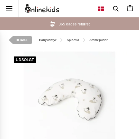
×
365 dages returret
Babyudstyr
Spisetid
Ammepuder
TILBAGE
UDSOLGT