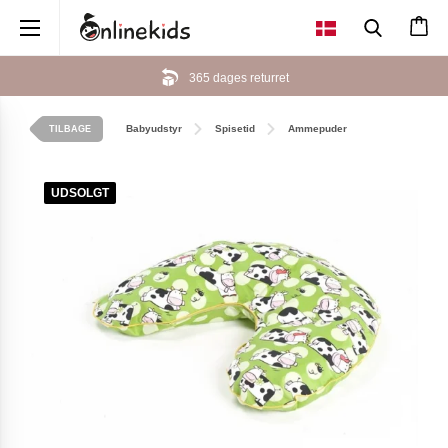
×
365 dages returret
Babyudstyr
Spisetid
Ammepuder
TILBAGE
UDSOLGT