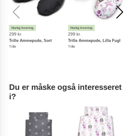
299 kr.
299 kr.
299 
Trille Ammepude, Sort
Trille Ammepude, Lilla Fugl
Tril
Trille
Trille
Trille
Du er måske også interesseret
i?